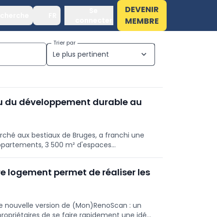
DEVENIR
Se
cherche
FR
connecter
MEMBRE
Trier par
Le plus pertinent
expand_more
ieu du développement durable au
marché aux bestiaux de Bruges, a franchi une
 appartements, 3 500 m² d'espaces
'une place et d'un parc. Un supermarché et
éjà engagés dans le projet ; l'énergie
re logement permet de réaliser les
a géothermie. Les premiers emménagements
e nouvelle version de (Mon)RenoScan : un
 propriétaires de se faire rapidement une idée