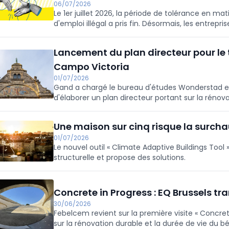
06/07/2026
Le 1er juillet 2026, la période de tolérance en ma
d'emploi illégal a pris fin. Désormais, les entrepr
respectent pas les conditions requises.
Lancement du plan directeur pour le
Campo Victoria
01/07/2026
Gand a chargé le bureau d'études Wonderstad et
d'élaborer un plan directeur portant sur la rénov
Campo Victoria. En l'espace d'un an, ils étudi
l'accent sur la durabilité, l'accessibilité et la 
Une maison sur cinq risque la surcha
01/07/2026
Le nouvel outil « Climate Adaptive Buildings Tool
structurelle et propose des solutions.
Concrete in Progress : EQ Brussels t
30/06/2026
Febelcem revient sur la première visite « Concret
sur la rénovation durable et la durée de vie du 