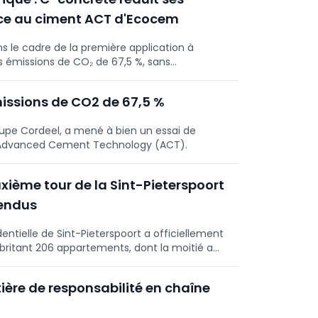
rieur.
âce au ciment ACT d'Ecocem
 le cadre de la première application à
es émissions de CO₂ de 67,5 %, sans
t tout en conservant les mêmes performances.
ra ses portes à Dunkerque fin 2026.
missions de CO2 de 67,5 %
roupe Cordeel, a mené à bien un essai de
gie Advanced Cement Technology (ACT).
xième tour de la Sint-Pieterspoort
vendus
entielle de Sint-Pieterspoort a officiellement
britant 206 appartements, dont la moitié a
 avec un accès direct aux vélos depuis chaque
ilité optimisée.
ière de responsabilité en chaîne