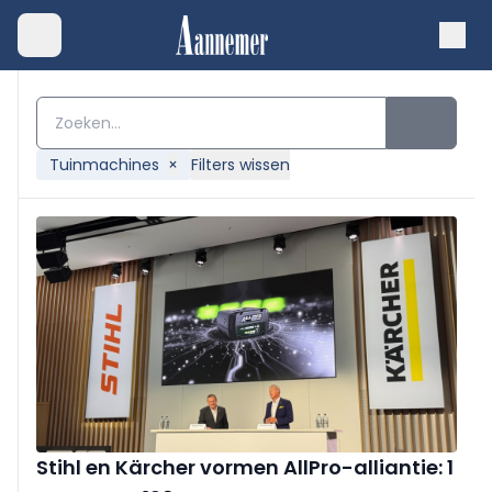
Tuinmachines
×
Filters wissen
Stihl en Kärcher vormen AllPro-alliantie: 1