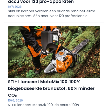
accu voor 120 pro-apparaten
6/7/2026
Stihl en Kärcher vormen een alliantie rond het AllPro-
accuplatform: één accu voor 120 professionele
toestellen, 80% laden in onder 10 min, 3.000 cycli en
+60% piekvermogen. Stihl levert het accusysteem;
Kärcher ontwikkelt apparaten. Eerste producten in
2027.
STIHL lanceert MotoMix 100: 100%
biogebaseerde brandstof, 60% minder
CO₂
15/6/2026
STIHL lanceert MotoMix 100, de eerste 100%