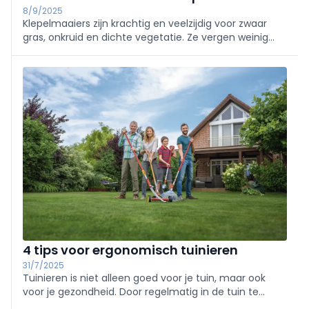
8/9/2025
Klepelmaaiers zijn krachtig en veelzijdig voor zwaar
gras, onkruid en dichte vegetatie. Ze vergen weinig
onderhoud, verwerken gewasresten en zijn ideaal voor
groendiensten. Nieuwe technologieën maken ze nog
efficiënter.
4 tips voor ergonomisch tuinieren
31/7/2025
Tuinieren is niet alleen goed voor je tuin, maar ook
voor je gezondheid. Door regelmatig in de tuin te
werken, verbrand je calorieën, verbeter je je fysieke