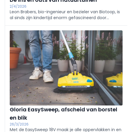
2/4/2026
Leon Brabers, bio-ingenieur en bezieler van Biotoop, is
al sinds zijn kindertijd enorm gefascineerd door
‘planten en beestjes’. Deze passie heeft geleid tot het
ontstaan van talloze groene ruimtes waarbij de
klemtoon steevast ligt op ...
Gloria EasySweep, afscheid van borstel
en blik
26/3/2026
Met de EasySweep 18V maak je alle oppervlakken in en