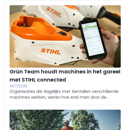
conditie en verlaag je je stressniveau. Daarnaast is het
ook nog eens ontzettend plezierig om bezig te zijn
met planten, bloemen en groenten. Met een paar
eenvoudige tips zoals het dragen van ergonomisch
tuingereedschap, het nemen van voldoende
rustpauzes en het hydrateren van jezelf, maak je het
tuinieren niet alleen gezonder, maar ook nog leuker.
Dus, trek je tuinhandschoenen aan en geniet van alle
voordelen die tuinieren te bieden heeft.
Grün Team houdt machines in het gareel
met STIHL connected
14/7/2025
Organisaties die dagelijks met tientallen verschillende
machines werken, weten hoe snel men door de
bomen het bos niet meer ziet. Om deze uitdaging aan
te gaan, heeft het Duitse Grün Team GmbH met
succes STIHL connected geïmplementeerd.