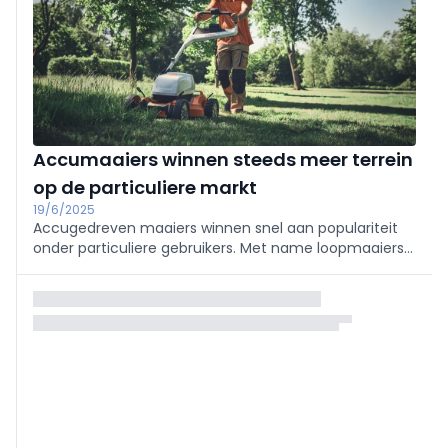
Accumaaiers winnen steeds meer terrein
op de particuliere markt
19/6/2025
Accugedreven maaiers winnen snel aan populariteit
onder particuliere gebruikers. Met name loopmaaiers
op accu zijn de afgelopen jaren sterk in opkomst, en
nu maken ook accuzitmaaiers hun entree. Hoe ver zijn
we nog verwijderd van ...