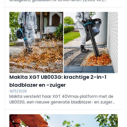
2.000/4.000 W) om accu’s en machines overal te
voeden, ook zonder netstroom. Met IPX4-
spatwaterbescherming, display, verlichting en diverse
uitgangen. Beschikbaar juni 2026.
Makita XGT UB003G: krachtige 2-in-1
bladblazer en -zuiger
19/5/2026
Makita versterkt haar XGT 40Vmax‑platform met de
UB003G, een nieuwe generatie bladblazer‑ en zuiger
voor intensief en professioneel buitenonderhoud.