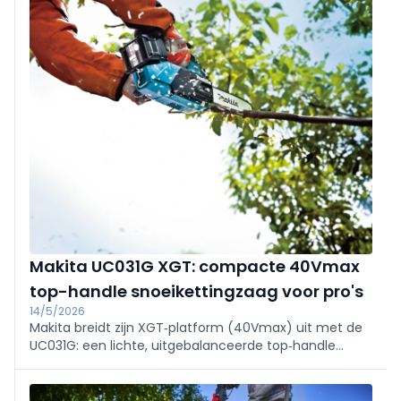
Makita UC031G XGT: compacte 40Vmax
top-handle snoeikettingzaag voor pro's
14/5/2026
Makita breidt zijn XGT‑platform (40Vmax) uit met de
UC031G: een lichte, uitgebalanceerde top‑handle
snoeikettingzaag met 25 cm zaagblad en BL‑motor
(±1,0 kW, vergelijkbaar met 27 cc). Met variabele
snelheid, dubbele rem en slimme smering, ontworpen