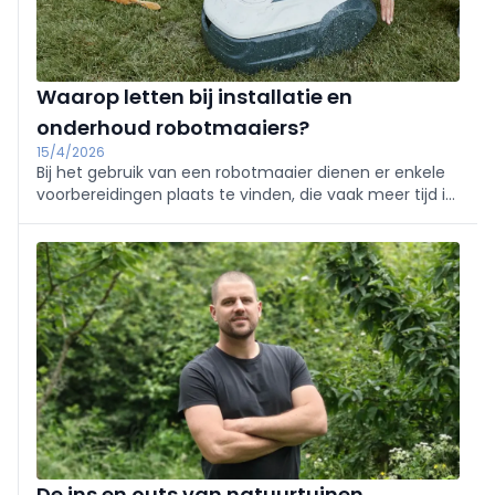
hanteren.
Waarop letten bij installatie en
onderhoud robotmaaiers?
15/4/2026
Bij het gebruik van een robotmaaier dienen er enkele
voorbereidingen plaats te vinden, die vaak meer tijd in
beslag nemen dan de daadwerkelijke programmering
van het apparaat. In dit artikel geven we een overzicht
van de belangrijkste aandachtspunten
De ins en outs van natuurtuinen