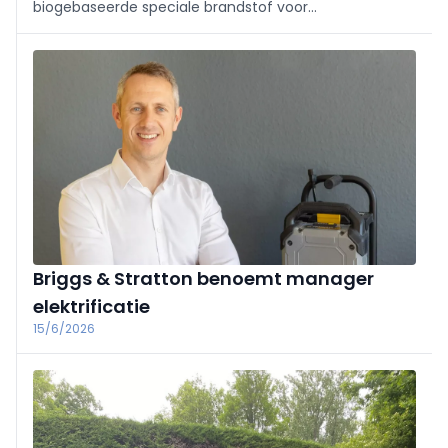
biogebaseerde speciale brandstof voor
2‑taktmotoren, ISCC-gecertificeerd. Ze levert
optimale prestaties met 60% minder CO2, brandt
schoon en is ethanolvrij. Gelimiteerde Centennial
Edition ter ere van 100 jaar STIHL.
Briggs & Stratton benoemt manager
elektrificatie
15/6/2026