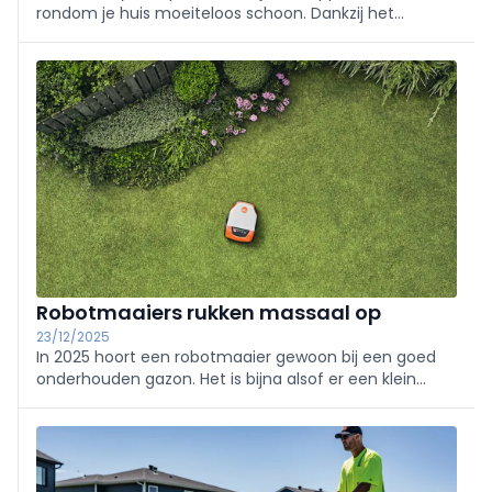
rondom je huis moeiteloos schoon. Dankzij het
draadloze accu-veegsysteem hoef je geen rekening
te houden met stopcontacten en snoeren. Het
ingebouwde led-werklicht zorgt ervoor dat je zelfs in
donkere hoekjes geen vuil meer over het hoofd ziet.
Geen last van opwaaiend stof of extra opruimwerk,
want dit handige apparaat vangt vuil meteen op.
Ideaal voor het snel schoonmaken van je terras,
garage of vloeren binnenshuis.
Robotmaaiers rukken massaal op
23/12/2025
In 2025 hoort een robotmaaier gewoon bij een goed
onderhouden gazon. Het is bijna alsof er een klein
huisgenootje door de tuin zoeft, met het verschil dat
hij het gras volledig zelfstandig bijhoudt en netjes
achterlaat. Voor aannemers ...