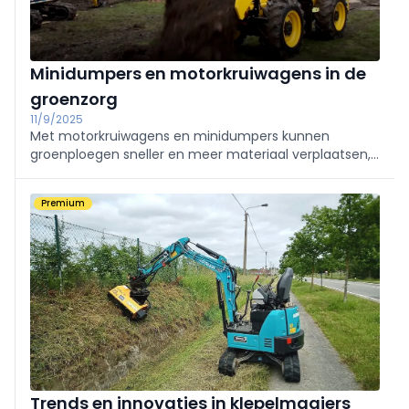
Minidumpers en motorkruiwagens in de
groenzorg
11/9/2025
Met motorkruiwagens en minidumpers kunnen
groenploegen sneller en meer materiaal verplaatsen,
met minder fysieke belasting. Ze zorgen dus voor een
hogere productiviteit en dragen tegelijk bij aan het
Premium
welzijn van de groenarbeider.
Trends en innovaties in klepelmaaiers