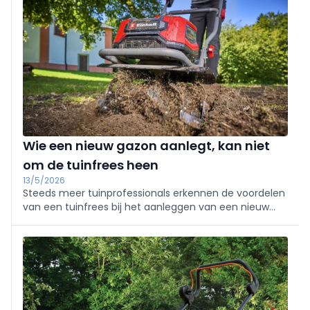
voor intensief, emissievrij pro‑gebruik.
Wie een nieuw gazon aanlegt, kan niet
om de tuinfrees heen
13/5/2026
Steeds meer tuinprofessionals erkennen de voordelen
van een tuinfrees bij het aanleggen van een nieuw
gazon. Om het beste resultaat te behalen, is het
echter belangrijk om diverse factoren zorgvuldig in
overweging te nemen.