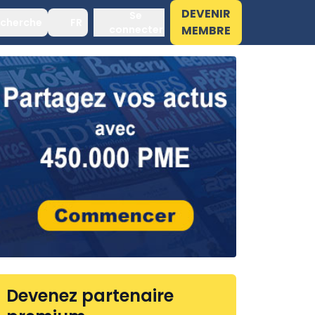
DEVENIR
Se
cherche
FR
connecter
MEMBRE
Devenez partenaire