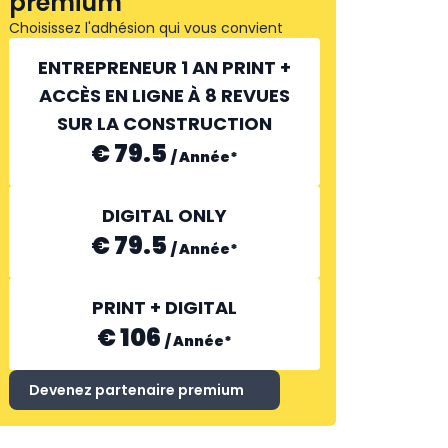
premium
Choisissez l'adhésion qui vous convient
ENTREPRENEUR 1 AN PRINT +
ACCÈS EN LIGNE À 8 REVUES
SUR LA CONSTRUCTION
€ 79.5
/
Année
*
DIGITAL ONLY
€ 79.5
/
Année
*
PRINT + DIGITAL
€ 106
/
Année
*
Devenez partenaire premium