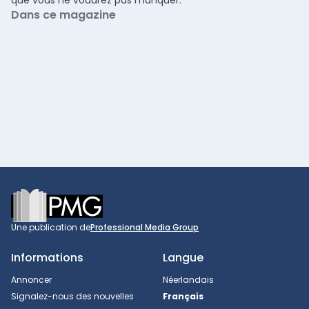
Dans ce magazine
Footer
Une publication de
Professional Media Group
Informations
Langue
Annoncer
Néerlandais
Signalez-nous des nouvelles
Français