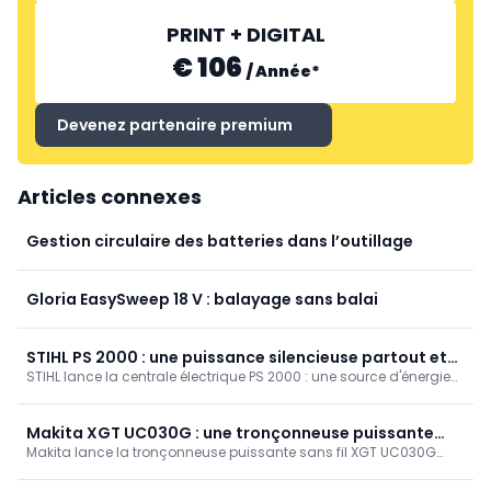
PRINT + DIGITAL
€ 106
/
Année
*
Devenez partenaire premium
Articles connexes
Gestion circulaire des batteries dans l’outillage
Gloria EasySweep 18 V : balayage sans balai
STIHL PS 2000 : une puissance silencieuse partout et
STIHL lance la centrale électrique PS 2000 : une source d'énergie
une recharge rapide sans prise de courant
portable et silencieuse (2 000 Wh, 2 000/4 000 W) pour alimenter
les batteries et les machines n'importe où, même sans
alimentation secteur. Avec protection contre les projections d'eau
Makita XGT UC030G : une tronçonneuse puissante
IPX4, écran, éclairage et diverses sorties. Disponible en juin 2026.
Makita lance la tronçonneuse puissante sans fil XGT UC030G
sans fil
40Vmax pour l'entretien professionnel des forêts, avec des
fonctions de sécurité intelligentes et une maniabilité maximale.