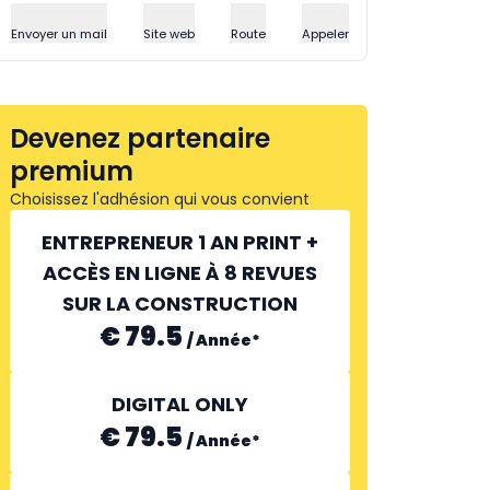
Envoyer un mail
Site web
Route
Appeler
Devenez partenaire
premium
Choisissez l'adhésion qui vous convient
ENTREPRENEUR 1 AN PRINT +
ACCÈS EN LIGNE À 8 REVUES
SUR LA CONSTRUCTION
€ 79.5
/
Année
*
DIGITAL ONLY
€ 79.5
/
Année
*