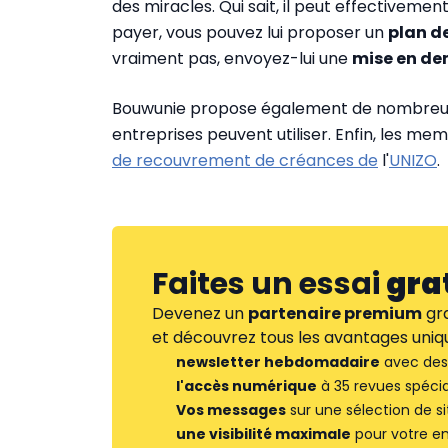
des miracles. Qui sait, il peut effectivement 
payer, vous pouvez lui proposer un
plan d
vraiment pas, envoyez-lui une
mise en d
Bouwunie propose également de nombreux 
entreprises peuvent utiliser. Enfin, les m
de recouvrement de créances de
l'
UNIZO
.
Faites un essai
gra
Devenez un
partenaire premium
gra
et découvrez tous les avantages uniqu
newsletter hebdomadaire
avec des 
l'accès numérique
à 35 revues spécia
Vos messages
sur une sélection de si
une visibilité maximale
pour votre en