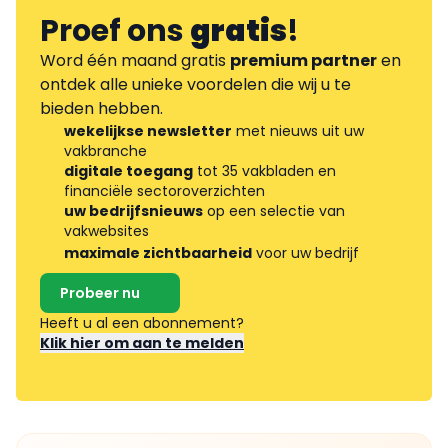
Proef ons
gratis
!
Word één maand gratis
premium partner
en
ontdek alle unieke voordelen die wij u te
bieden hebben.
wekelijkse newsletter
met nieuws uit uw
vakbranche
digitale toegang
tot 35 vakbladen en
financiële sectoroverzichten
uw bedrijfsnieuws
op een selectie van
vakwebsites
maximale zichtbaarheid
voor uw bedrijf
Probeer nu
Heeft u al een abonnement?
Klik hier om aan te melden