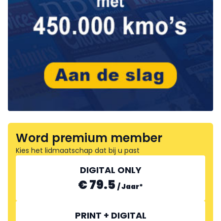
Word premium member
Kies het lidmaatschap dat bij u past
DIGITAL ONLY
€ 79.5
/
Jaar
*
PRINT + DIGITAL