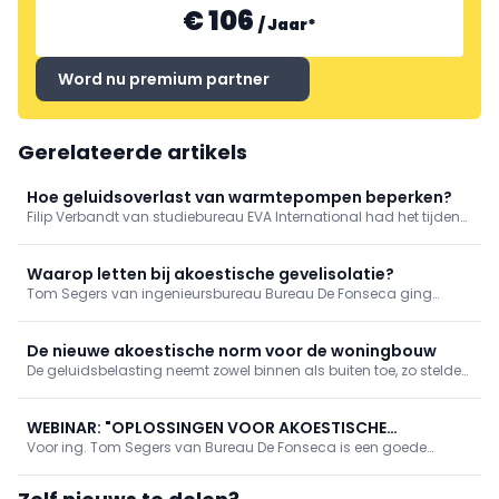
€ 106
/
Jaar
*
Word nu premium partner
Gerelateerde artikels
Hoe geluidsoverlast van warmtepompen beperken?
Filip Verbandt van studiebureau EVA International had het tijdens
BuildUp over het beperken van het geluidsniveau van
warmtepompen. Ongeacht de grootte bevatten die twee
belangrijke geluidsbronnen: de ventilator en de compressor. Het
Waarop letten bij akoestische gevelisolatie?
is dus belangrij
Tom Segers van ingenieursbureau Bureau De Fonseca ging
tijdens BuildUp dieper in op het belang van akoestische
gevelisolatie en gaf daarbij enkele handige tips.
De nieuwe akoestische norm voor de woningbouw
De geluidsbelasting neemt zowel binnen als buiten toe, zo stelde
Lieven De Geetere (WTCB) tijdens BuildUp. De herziene akoestische
norm voor de woningbouw moet daarom een antwoord bieden
op snel veranderende maatschappelijke noden en
WEBINAR: "OPLOSSINGEN VOOR AKOESTISCHE
verwachtingen.
Voor ing. Tom Segers van Bureau De Fonseca is een goede
GEVELISOLATIE"
geluidsisolatie van de gevel van een woning een basisvereiste
voor een gezonde leefomgeving. In dit webinar geeft hij