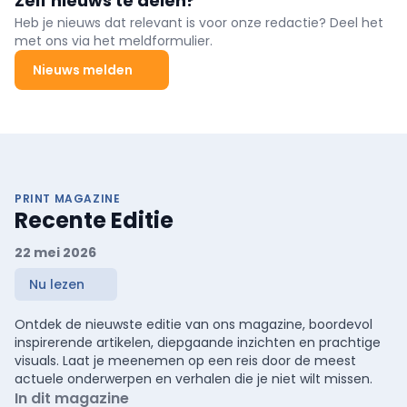
Zelf nieuws te delen?
toelichting bij praktische aspecten van ontwerp en het
visualiseren van geluidslekken.
Heb je nieuws dat relevant is voor onze redactie? Deel het
met ons via het meldformulier.
Nieuws melden
PRINT MAGAZINE
Recente Editie
22 mei 2026
Nu lezen
Ontdek de nieuwste editie van ons magazine, boordevol
inspirerende artikelen, diepgaande inzichten en prachtige
visuals. Laat je meenemen op een reis door de meest
actuele onderwerpen en verhalen die je niet wilt missen.
In dit magazine