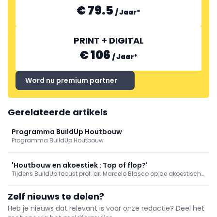
€ 79.5
/
Jaar
*
PRINT + DIGITAL
€ 106
/
Jaar
*
Word nu premium partner
Gerelateerde artikels
Programma BuildUp Houtbouw
Programma BuildUp Houtbouw
'Houtbouw en akoestiek : Top of flop?'
Tijdens BuildUp focust prof. dr. Marcelo Blasco op de akoestische
impact van het gebruik van hout in constructies in de
woningbouw in het kader van de nieuwe Belgische akoestische
Zelf nieuws te delen?
norm. En met welke ingrepen kunnen de akoestische prestaties
worden verbeterd?
Heb je nieuws dat relevant is voor onze redactie? Deel het