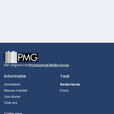
Footer
Een uitgave van
Professional Media Group
Informatie
Taal
Adverteren
Nederlands
Nieuws melden
Frans
Vacatures
Over ons
Volg ons