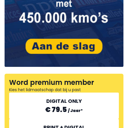
Word premium member
Kies het lidmaatschap dat bij u past
DIGITAL ONLY
€ 79.5
/
Jaar
*
PRINT + DIGITAL