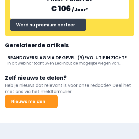
€ 106
/
Jaar
*
Word nu premium partner
Gerelateerde artikels
BRANDOVERSLAG VIA DE GEVEL: (R)EVOLUTIE IN ZICHT?
In dit webinar toont Sven Eeckhout de mogelijke wegen van
brandvoortplanting langs de gevel. Hij focust daarbij op de
nieuwigheden in de regelgeving, die naar verwachting begin 2021
Zelf nieuws te delen?
zullen gepubliceerd worden en belicht daarbij ...
Heb je nieuws dat relevant is voor onze redactie? Deel het
met ons via het meldformulier.
Nieuws melden