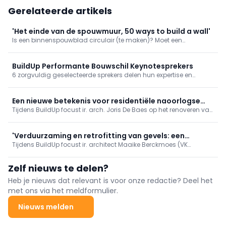
Gerelateerde artikels
'Het einde van de spouwmuur, 50 ways to build a wall'
Is een binnenspouwblad circulair (te maken)? Moet een
binnenstructuur dragend zijn? Is isoleren aan de buitenzijde echt
beter? Tijdens BuildUp focust arch. Bart Vanden Driessche (BLAF
architecten) zich op de voortdurende zoektocht naar duurzamere
BuildUp Performante Bouwschil Keynotesprekers
bouwmethoden en wandstructuren.
6 zorgvuldig geselecteerde sprekers delen hun expertise en
benaderen diverse aspecten van technisch gevelontwerp en -
bouw vanuit een eigen insteek. Procesaanpak, materialisatie,
detaillering en circulariteit zijn slechts enkele van de topics die
Een nieuwe betekenis voor residentiële naoorlogse
hierbij aan bod komen.
Tijdens BuildUp focust ir. arch. Joris De Baes op het renoveren van
gebouwen
verouderende betonnen gebouwen tot hernieuwde en
waardevolle gebouwen. Overtuigende casestudy's illustreren hoe
innovatieve renovatie de structurele levensduur kan verlengen.
'Verduurzaming en retrofitting van gevels: een
Tijdens BuildUp focust ir. architect Maaike Berckmoes (VK
integrale benadering'
architects+engineers, part of Sweco) op de integrale aanpak
vanaf gevelinspectie naar variantenstudie rekening houdend
Zelf nieuws te delen?
met alle geveltechnische eisen om tot de juiste
verbeterstrategieën en remediëring te komen.
Heb je nieuws dat relevant is voor onze redactie? Deel het
met ons via het meldformulier.
Nieuws melden