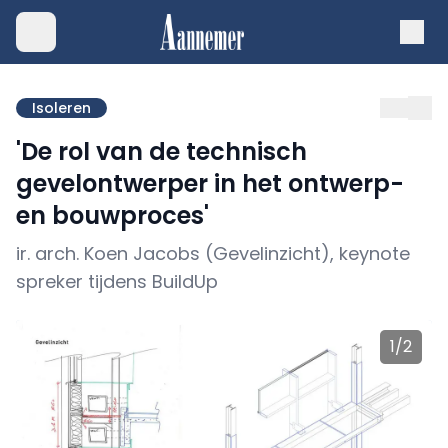
Isoleren
'De rol van de technisch
gevelontwerper in het ontwerp-
en bouwproces'
ir. arch. Koen Jacobs (Gevelinzicht), keynote
spreker tijdens BuildUp
1
/
2