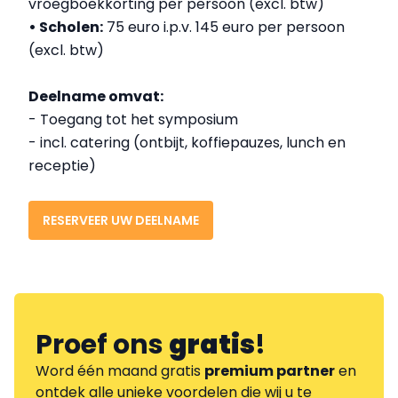
vroegboekkorting per persoon (excl. btw)
• Scholen:
75 euro i.p.v. 145 euro per persoon
(excl. btw)
Deelname omvat:
- Toegang tot het symposium
- incl. catering (ontbijt, koffiepauzes, lunch en
receptie)
RESERVEER UW DEELNAME
Proef ons
gratis
!
Word één maand gratis
premium partner
en
ontdek alle unieke voordelen die wij u te