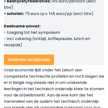
• bedrijven/federaties:
145 euro/persoon (excl.
btw)
• scholen:
75 euro
i.p.v. 145 euro/pp (excl. btw)
Deelname omvat:
- toegang tot het symposium
- incl. catering (ontbijt, koffiepauzes, lunch en
receptie)
RESERVEER UW DEELNAME
Onze economie lijdt onder het tekort aan
competente technische profielen en toch slagen we
er in België nog steeds niet in om voldoende
leerlingen in het technisch onderwijs klaar te stomen
voor de arbeidsmarkt. Aan de ene kant ziet het
merendeel van de ouders het technisch onderwijs
nog steeds niet als volwaardige toekomst voor hun