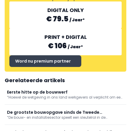
DIGITAL ONLY
€ 79.5
/
Jaar
*
PRINT + DIGITAL
€ 106
/
Jaar
*
Word nu premium partner
Gerelateerde artikels
Eerste hitte op de bouwwerf
“Hoewel de wetgeving in ons land werkgevers al verplicht om een
aantal preventieve acties te ondernemen bij hoge temperaturen,
vragen we extra waakzaamheid wanneer het kwik fors stijgt”, zegt
Niko Demeester, CEO van Embuild.
De grootste bouwopgave sinds de Tweede
“De bouw- en installatiesector speelt een sleutelrol in de
Wereldoorlog
vernieuwing van het land, en dat op een schaal die sinds de
wederopbouw na de Tweede Wereldoorlog niet meer gezien is”,