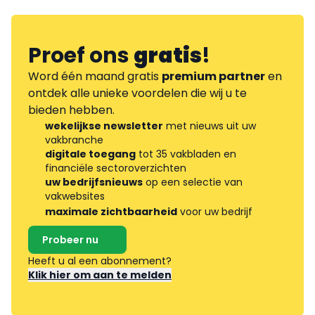
Proef ons
gratis
!
Word één maand gratis
premium partner
en
ontdek alle unieke voordelen die wij u te
bieden hebben.
wekelijkse newsletter
met nieuws uit uw
vakbranche
digitale toegang
tot 35 vakbladen en
financiële sectoroverzichten
uw bedrijfsnieuws
op een selectie van
vakwebsites
maximale zichtbaarheid
voor uw bedrijf
Probeer nu
Heeft u al een abonnement?
Klik hier om aan te melden