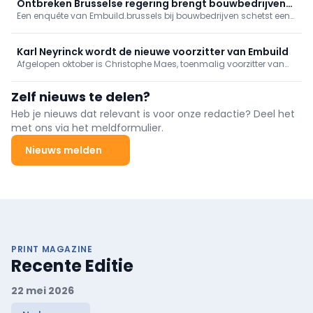
zegt Niko Demeester, CEO van Embuild.
Ontbreken Brusselse regering brengt bouwbedrijven
Een enquête van Embuild.brussels bij bouwbedrijven schetst een
in gevaar
zorgwekkend beeld, gekenmerkt door betalingsachterstanden,
een daling van de activiteit en toenemende druk op de liquiditeit
van de ondernemingen.
Karl Neyrinck wordt de nieuwe voorzitter van Embuild
Afgelopen oktober is Christophe Maes, toenmalig voorzitter van
Embuild, onverwacht overleden. Karl Neyrinck, gedelegeerd
bestuurder van EEG Group, volgt hem nu op als nationaal
Zelf nieuws te delen?
voorzitter van Embuild.
Heb je nieuws dat relevant is voor onze redactie? Deel het
met ons via het meldformulier.
Nieuws melden
PRINT MAGAZINE
Recente Editie
22 mei 2026