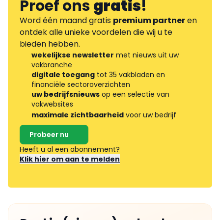
Proef ons
gratis
!
Word één maand gratis
premium partner
en
ontdek alle unieke voordelen die wij u te
bieden hebben.
wekelijkse newsletter
met nieuws uit uw
vakbranche
digitale toegang
tot 35 vakbladen en
financiële sectoroverzichten
uw bedrijfsnieuws
op een selectie van
vakwebsites
maximale zichtbaarheid
voor uw bedrijf
Probeer nu
Heeft u al een abonnement?
Klik hier om aan te melden