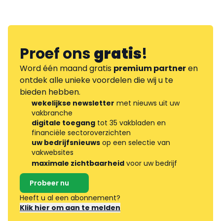
Proef ons
gratis
!
Word één maand gratis
premium partner
en
ontdek alle unieke voordelen die wij u te
bieden hebben.
wekelijkse newsletter
met nieuws uit uw
vakbranche
digitale toegang
tot 35 vakbladen en
financiële sectoroverzichten
uw bedrijfsnieuws
op een selectie van
vakwebsites
maximale zichtbaarheid
voor uw bedrijf
Probeer nu
Heeft u al een abonnement?
Klik hier om aan te melden