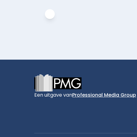
Footer
Een uitgave van
Professional Media Group