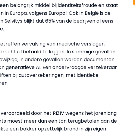
 belangrijk middel bij identiteitsfraude en staat
 in Europa, volgens Europol. Ook in België is de
 Selvitys blijkt dat 65% van de bedrijven al eens
e.
reffen vervalsing van medische verslagen,
recht uitbetaald te krijgen. In sommige gevallen
wijzigd; in andere gevallen worden documenten
an generatieve AI. Een ondervraagde verzekeraar
ten bij autoverzekeringen, met identieke
nen.
 veroordeeld door het RIZIV wegens het jarenlang
 arts moest meer dan een ton terugbetalen aan de
kte een bakker opzettelijk brand in zijn eigen