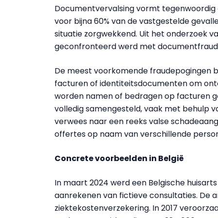
Documentvervalsing vormt tegenwoordig een
voor bijna 60% van de vastgestelde gevallen
situatie zorgwekkend. Uit het onderzoek van
geconfronteerd werd met documentfraud
De meest voorkomende fraudepogingen bet
facturen of identiteitsdocumenten om onte
worden namen of bedragen op facturen ge
volledig samengesteld, vaak met behulp v
verwees naar een reeks valse schadeaangif
offertes op naam van verschillende perso
Concrete voorbeelden in België
In maart 2024 werd een Belgische huisarts
aanrekenen van fictieve consultaties. De
ziektekostenverzekering. In 2017 veroorzaa