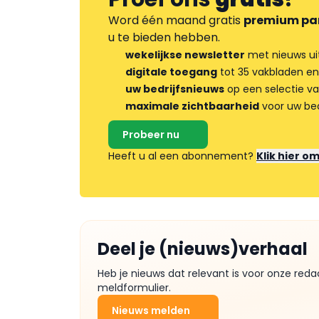
Word één maand gratis
premium pa
u te bieden hebben.
wekelijkse newsletter
met nieuws ui
digitale toegang
tot 35 vakbladen en
uw bedrijfsnieuws
op een selectie v
maximale zichtbaarheid
voor uw bed
Probeer nu
Heeft u al een abonnement?
Klik hier o
Deel je (nieuws)verhaal
Heb je nieuws dat relevant is voor onze reda
meldformulier.
Nieuws melden