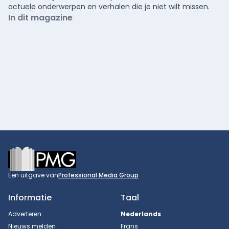
actuele onderwerpen en verhalen die je niet wilt missen.
In dit magazine
Footer
Een uitgave van
Professional Media Group
Informatie
Taal
Adverteren
Nederlands
Nieuws melden
Frans