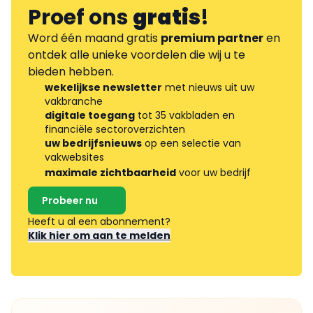
Proef ons
gratis
!
Word één maand gratis
premium partner
en
ontdek alle unieke voordelen die wij u te
bieden hebben.
wekelijkse newsletter
met nieuws uit uw
vakbranche
digitale toegang
tot 35 vakbladen en
financiële sectoroverzichten
uw bedrijfsnieuws
op een selectie van
vakwebsites
maximale zichtbaarheid
voor uw bedrijf
Probeer nu
Heeft u al een abonnement?
Klik hier om aan te melden