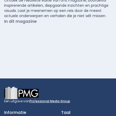
Ontdek de nieuwste editie van ons magazine, boordevol
inspirerende artikelen, diepgaande inzichten en prachtige
visuals. Laat je meenemen op een reis door de meest
actuele onderwerpen en verhalen die je niet wilt missen.
In dit magazine
Footer
Een uitgave van
Professional Media Group
Informatie
Taal