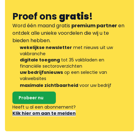
Proef ons
gratis
!
Word één maand gratis
premium partner
en
ontdek alle unieke voordelen die wij u te
bieden hebben.
wekelijkse newsletter
met nieuws uit uw
vakbranche
digitale toegang
tot 35 vakbladen en
financiële sectoroverzichten
uw bedrijfsnieuws
op een selectie van
vakwebsites
maximale zichtbaarheid
voor uw bedrijf
Probeer nu
Heeft u al een abonnement?
Klik hier om aan te melden