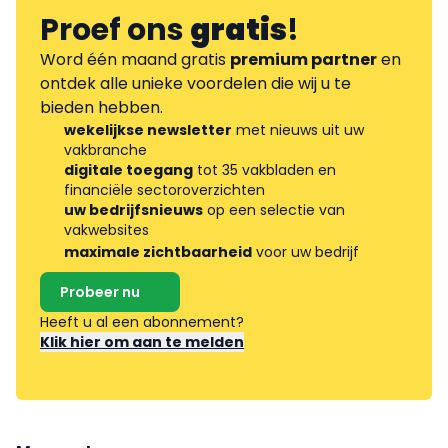
Proef ons
gratis
!
Word één maand gratis
premium partner
en
ontdek alle unieke voordelen die wij u te
bieden hebben.
wekelijkse newsletter
met nieuws uit uw
vakbranche
digitale toegang
tot 35 vakbladen en
financiële sectoroverzichten
uw bedrijfsnieuws
op een selectie van
vakwebsites
maximale zichtbaarheid
voor uw bedrijf
Probeer nu
Heeft u al een abonnement?
Klik hier om aan te melden