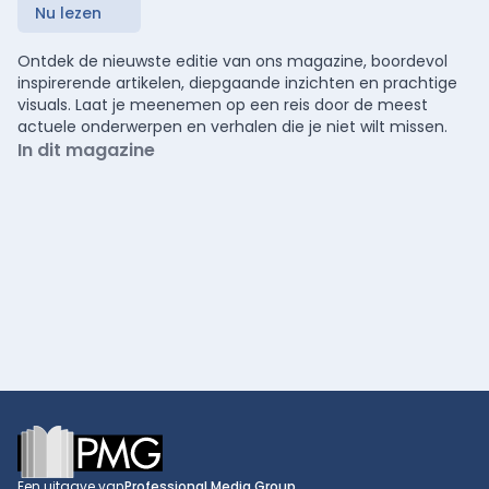
Nu lezen
Ontdek de nieuwste editie van ons magazine, boordevol
inspirerende artikelen, diepgaande inzichten en prachtige
visuals. Laat je meenemen op een reis door de meest
actuele onderwerpen en verhalen die je niet wilt missen.
In dit magazine
Footer
Een uitgave van
Professional Media Group