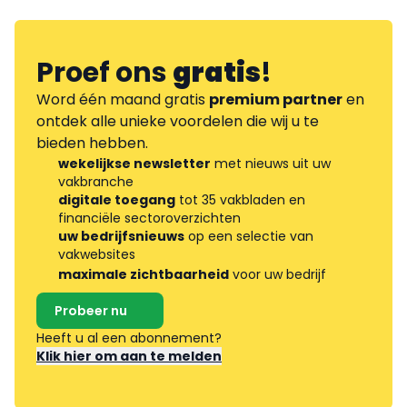
Proef ons
gratis
!
Word één maand gratis
premium partner
en
ontdek alle unieke voordelen die wij u te
bieden hebben.
wekelijkse newsletter
met nieuws uit uw
vakbranche
digitale toegang
tot 35 vakbladen en
financiële sectoroverzichten
uw bedrijfsnieuws
op een selectie van
vakwebsites
maximale zichtbaarheid
voor uw bedrijf
Probeer nu
Heeft u al een abonnement?
Klik hier om aan te melden