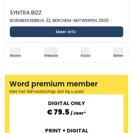
SYNTRA BIZZ
BORSBEEKSEBRUG 32, BERCHEM-ANTWERPEN 2600
Meer info
Mailen
Website
Route
Bellen
Word premium member
Kies het lidmaatschap dat bij u past
DIGITAL ONLY
€ 79.5
/
Jaar
*
PRINT + DIGITAL