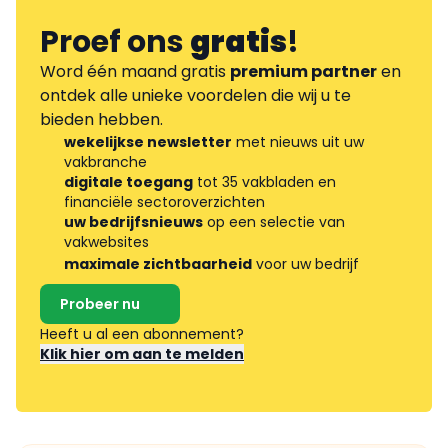
Proef ons
gratis
!
Word één maand gratis
premium partner
en
ontdek alle unieke voordelen die wij u te
bieden hebben.
wekelijkse newsletter
met nieuws uit uw
vakbranche
digitale toegang
tot 35 vakbladen en
financiële sectoroverzichten
uw bedrijfsnieuws
op een selectie van
vakwebsites
maximale zichtbaarheid
voor uw bedrijf
Probeer nu
Heeft u al een abonnement?
Klik hier om aan te melden