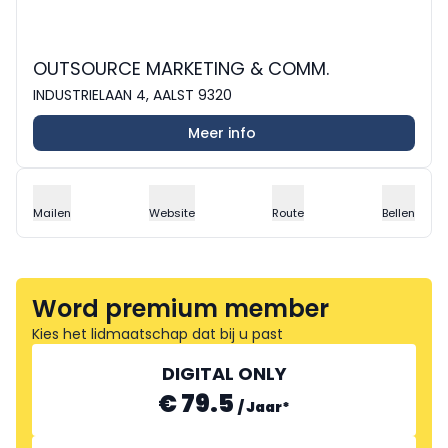
OUTSOURCE MARKETING & COMM.
INDUSTRIELAAN 4, AALST 9320
Meer info
Mailen
Website
Route
Bellen
Word premium member
Kies het lidmaatschap dat bij u past
DIGITAL ONLY
€ 79.5
/
Jaar
*