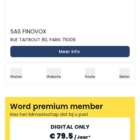
SAS FINOVOX
RUE TAITBOUT 80, PARIS 75009
Meer info
Mailen
Website
Route
Bellen
Word premium member
Kies het lidmaatschap dat bij u past
DIGITAL ONLY
€ 79.5
/
Jaar
*