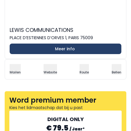
LEWIS COMMUNICATIONS
PLACE D’ESTIENNES D’ORVES 1, PARIS 75009
Meer info
Mailen
Website
Route
Bellen
Word premium member
Kies het lidmaatschap dat bij u past
DIGITAL ONLY
€ 79.5
/
Jaar
*