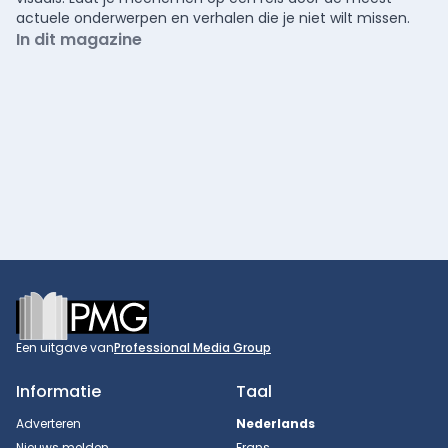
actuele onderwerpen en verhalen die je niet wilt missen.
In dit magazine
Footer
Een uitgave van
Professional Media Group
Informatie
Taal
Adverteren
Nederlands
Nieuws melden
Frans