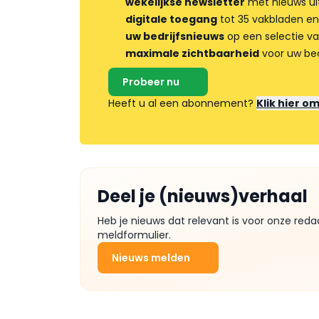
wekelijkse newsletter
met nieuws ui
digitale toegang
tot 35 vakbladen en
uw bedrijfsnieuws
op een selectie v
maximale zichtbaarheid
voor uw bed
Probeer nu
Heeft u al een abonnement?
Klik hier o
Deel je (nieuws)verhaal
Heb je nieuws dat relevant is voor onze reda
meldformulier.
Nieuws melden