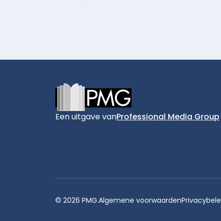
Footer
Een uitgave van
Professional Media Group
© 2026 PMG.
Algemene voorwaarden
Privacybele