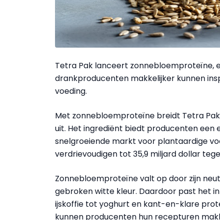
Tetra Pak lanceert zonnebloemproteïne, 
drankproducenten makkelijker kunnen ins
voeding.
Met zonnebloemproteïne breidt Tetra Pak z
uit. Het ingrediënt biedt producenten een
snelgroeiende markt voor plantaardige voe
verdrievoudigen tot 35,9 miljard dollar teg
Zonnebloemproteïne valt op door zijn neut
gebroken witte kleur. Daardoor past het i
ijskoffie tot yoghurt en kant-en-klare pr
kunnen producenten hun recepturen makkel