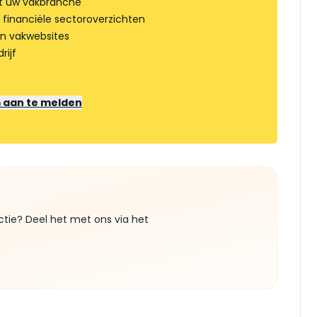
t uw vakbranche
 financiële sectoroverzichten
an vakwebsites
rijf
m aan te melden
ctie? Deel het met ons via het