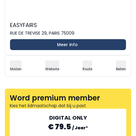
EASYFAIRS
RUE DE TREVISE 29, PARIS 75009
Meer info
Mailen
Website
Route
Bellen
Word premium member
Kies het lidmaatschap dat bij u past
DIGITAL ONLY
€ 79.5
/
Jaar
*