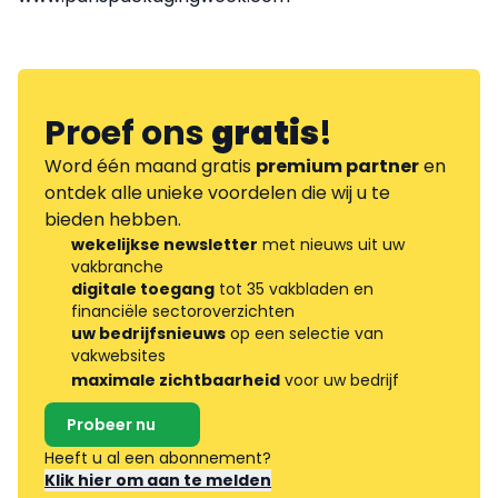
Proef ons
gratis
!
Word één maand gratis
premium partner
en
ontdek alle unieke voordelen die wij u te
bieden hebben.
wekelijkse newsletter
met nieuws uit uw
vakbranche
digitale toegang
tot 35 vakbladen en
financiële sectoroverzichten
uw bedrijfsnieuws
op een selectie van
vakwebsites
maximale zichtbaarheid
voor uw bedrijf
Probeer nu
Heeft u al een abonnement?
Klik hier om aan te melden