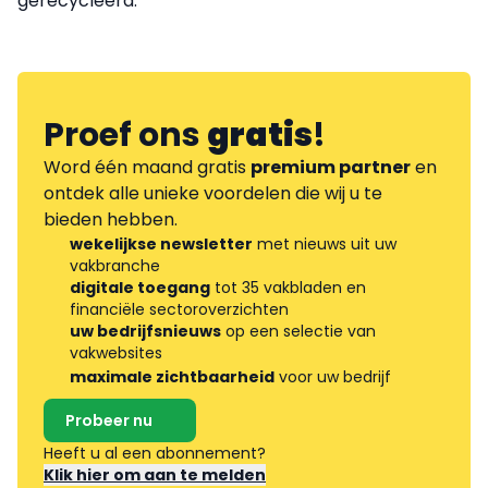
gerecycleerd.
Proef ons
gratis
!
Word één maand gratis
premium partner
en
ontdek alle unieke voordelen die wij u te
bieden hebben.
wekelijkse newsletter
met nieuws uit uw
vakbranche
digitale toegang
tot 35 vakbladen en
financiële sectoroverzichten
uw bedrijfsnieuws
op een selectie van
vakwebsites
maximale zichtbaarheid
voor uw bedrijf
Probeer nu
Heeft u al een abonnement?
Klik hier om aan te melden