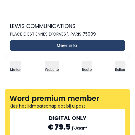
LEWIS COMMUNICATIONS
PLACE D’ESTIENNES D’ORVES 1, PARIS 75009
Meer info
Mailen
Website
Route
Bellen
Word premium member
Kies het lidmaatschap dat bij u past
DIGITAL ONLY
€ 79.5
/
Jaar
*