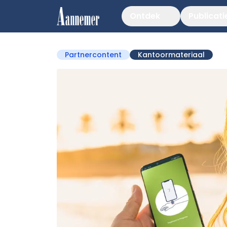
Ontdek
Publicati
Partnercontent
Kantoormateriaal