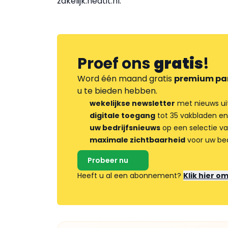
zakelijk.heatit.nl.
Proef ons
gratis
!
Word één maand gratis
premium pa
u te bieden hebben.
wekelijkse newsletter
met nieuws ui
digitale toegang
tot 35 vakbladen en
uw bedrijfsnieuws
op een selectie v
maximale zichtbaarheid
voor uw bed
Probeer nu
Heeft u al een abonnement?
Klik hier o