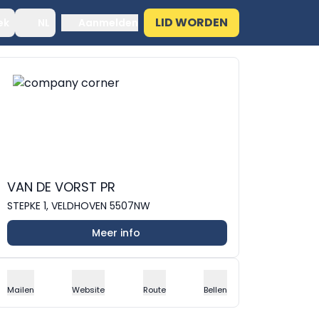
LID WORDEN
ek
NL
Aanmelden
VAN DE VORST PR
STEPKE 1, VELDHOVEN 5507NW
Meer info
Mailen
Website
Route
Bellen