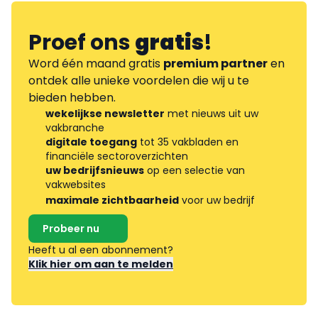
Proef ons
gratis
!
Word één maand gratis
premium partner
en
ontdek alle unieke voordelen die wij u te
bieden hebben.
wekelijkse newsletter
met nieuws uit uw
vakbranche
digitale toegang
tot 35 vakbladen en
financiële sectoroverzichten
uw bedrijfsnieuws
op een selectie van
vakwebsites
maximale zichtbaarheid
voor uw bedrijf
Probeer nu
Heeft u al een abonnement?
Klik hier om aan te melden