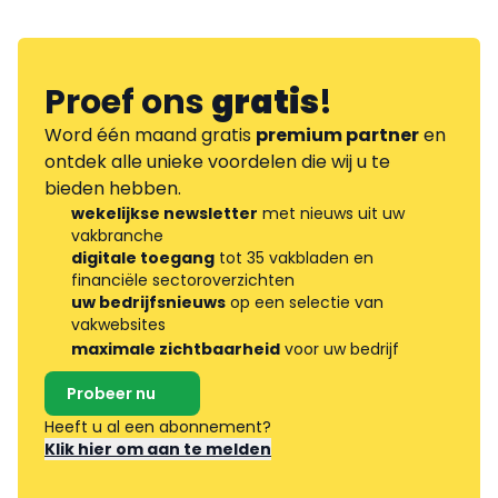
Proef ons
gratis
!
Word één maand gratis
premium partner
en
ontdek alle unieke voordelen die wij u te
bieden hebben.
wekelijkse newsletter
met nieuws uit uw
vakbranche
digitale toegang
tot 35 vakbladen en
financiële sectoroverzichten
uw bedrijfsnieuws
op een selectie van
vakwebsites
maximale zichtbaarheid
voor uw bedrijf
Probeer nu
Heeft u al een abonnement?
Klik hier om aan te melden