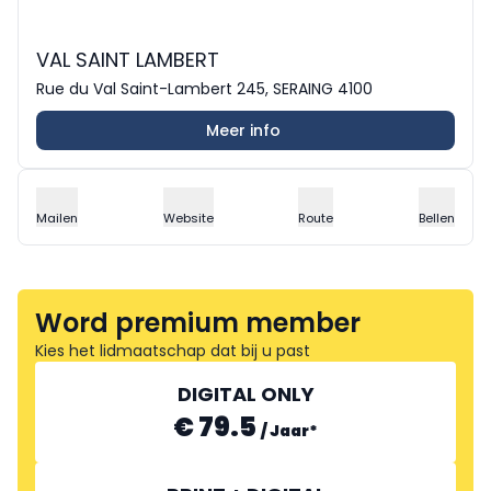
VAL SAINT LAMBERT
Rue du Val Saint-Lambert 245, SERAING 4100
Meer info
Mailen
Website
Route
Bellen
Word premium member
Kies het lidmaatschap dat bij u past
DIGITAL ONLY
€ 79.5
/
Jaar
*