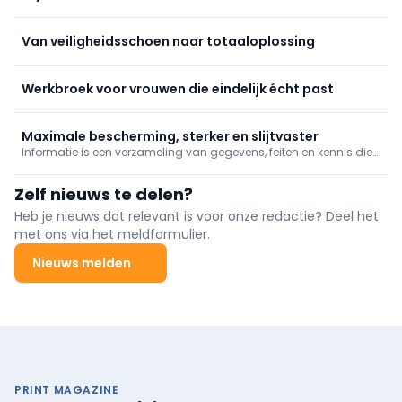
Van veiligheidsschoen naar totaaloplossing
Werkbroek voor vrouwen die eindelijk écht past
Maximale bescherming, sterker en slijtvaster
Informatie is een verzameling van gegevens, feiten en kennis die
gebruikt wordt om iets te begrijpen of te leren. Het kan worden
gebruikt om beslissingen te nemen, problemen op te lossen, of
Zelf nieuws te delen?
nieuwe ideeën te ontwikkelen. Informatie kan verschillende
vormen aannemen, zoals geschreven tekst, gesproken woord,
Heb je nieuws dat relevant is voor onze redactie? Deel het
afbeeldingen, grafieken of data. Het is essentieel in alle aspecten
met ons via het meldformulier.
van het leven en vormt de basis van communicatie en
kennisoverdracht. Het is belangrijk om informatie kritisch te
Nieuws melden
beoordelen en te verwerken om de juiste conclusies te kunnen
trekken en effectief te kunnen handelen.
PRINT MAGAZINE