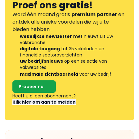
Proef ons
gratis
!
Word één maand gratis
premium partner
en
ontdek alle unieke voordelen die wij u te
bieden hebben.
wekelijkse newsletter
met nieuws uit uw
vakbranche
digitale toegang
tot 35 vakbladen en
financiële sectoroverzichten
uw bedrijfsnieuws
op een selectie van
vakwebsites
maximale zichtbaarheid
voor uw bedrijf
Probeer nu
Heeft u al een abonnement?
Klik hier om aan te melden