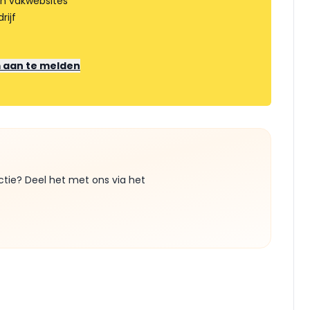
an vakwebsites
rijf
m aan te melden
ctie? Deel het met ons via het