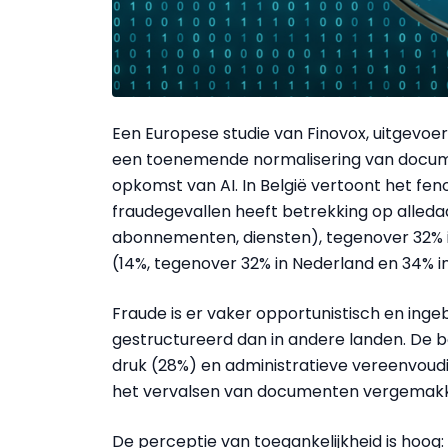
Een Europese studie van Finovox, uitgevoer
een toenemende normalisering van documen
opkomst van AI. In België vertoont het fe
fraudegevallen heeft betrekking op alled
abonnementen, diensten), tegenover 32% in 
(14%, tegenover 32% in Nederland en 34% i
Fraude is er vaker opportunistisch en ingeb
gestructureerd dan in andere landen. De
druk (28%) en administratieve vereenvoudig
het vervalsen van documenten vergemakke
De perceptie van toegankelijkheid is hoog: