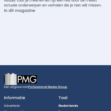
visuals. Laat je meenemen op een reis door de meest
actuele onderwerpen en verhalen die je niet wilt missen.
In dit magazine
Footer
Een uitgave van
Professional Media Group
Informatie
Taal
Adverteren
Nederlands