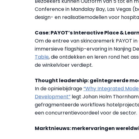
Bezoekers kunnen Outform van 5 tot en m
Conference in Mandalay Bay, Las Vegas (bo
design- en realisatiemodellen voor hospit
Case: PAYOT’s Interactive Place & Lear
Om de entree van skincaremerk PAYOT in 
immersieve flagship-ervaring in Nanjing De
Table
, die ontdekken en leren rond het a
de winkelvloer verdiept.
Thought leadership: geïntegreerde mod
In de opiniebijdrage
“Why Integrated Model
Development”
legt Johan Holm Thornhammar
gefragmenteerde workflows hotelprojecten
een concurrentievoordeel voor de sector.
Marktnieuws: merkervaringen wereldw