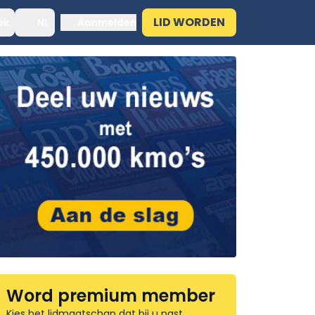
LID WORDEN
ek
NL
Aanmelden
Word premium member
Kies het lidmaatschap dat bij u past