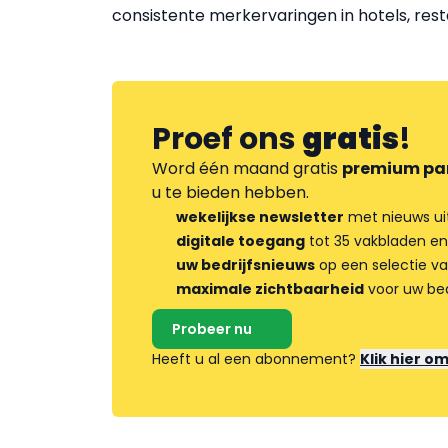
consistente merkervaringen in hotels, re
Proef ons
gratis
!
Word één maand gratis
premium pa
u te bieden hebben.
wekelijkse newsletter
met nieuws ui
digitale toegang
tot 35 vakbladen en
uw bedrijfsnieuws
op een selectie v
maximale zichtbaarheid
voor uw bed
Probeer nu
Heeft u al een abonnement?
Klik hier o