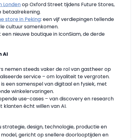
in Londen
op Oxford Street tijdens Future Stores,
e betaalrekening.
e store in Peking
: een vijf verdiepingen tellende
ale cultuur samenkomen.
een nieuwe boutique in IconSiam, de derde
n AI
lers nemen steeds vaker de rol van gastheer op
liseerde service – om loyaliteit te vergroten.
 is een samenspel van digitaal en fysiek, met
ende winkelervaringen.
lopende use-cases – van discovery en research
klanten écht willen van AI.
strategie, design, technologie, productie en
odel, gericht op snellere doorlooptijden en