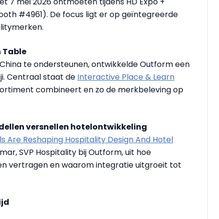
et 7 mei 2026 ontmoeten tijdens HD Expo +
oth #4961). De focus ligt er op geïntegreerde
alitymerken.
n Table
China te ondersteunen, ontwikkelde Outform een
ji. Centraal staat de
Interactive Place & Learn
ssortiment combineert en zo de merkbeleving op
ellen versnellen hotelontwikkeling
s Are Reshaping Hospitality Design And Hotel
, SVP Hospitality bij Outform, uit hoe
 vertragen en waarom integratie uitgroeit tot
ijd