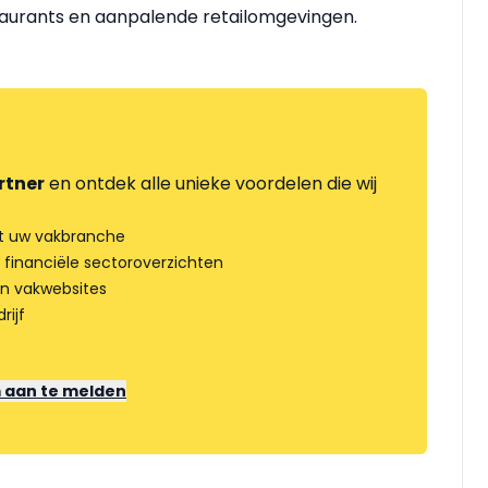
staurants en aanpalende retailomgevingen.
rtner
en ontdek alle unieke voordelen die wij
t uw vakbranche
 financiële sectoroverzichten
an vakwebsites
rijf
m aan te melden