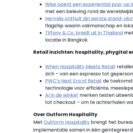
Wise opent een experiential pop-up 
met een beleving rond de wereldwijd
Hermès onthult zijn eerste stand-alon
flagship waarin vakmanschap en lok
Tiffany & Co. breidt uit in Thailand
met 
locatie in Bangkok.
Retail inzichten: hospitality, phygital e
When Hospitality Meets Retail
: retai
zich – van een espresso tot gepersona
PWC’s Next Era of Retail
: de toekomst
technologie voor efficiënte, meeslep
AI in de winkel
: merken testen uiteen
tot checkout – om te achterhalen wat 
Over Outform Hospitality
Met
Outform Hospitality
brengt het bureau 
implementatie samen in één geïntegreerd m