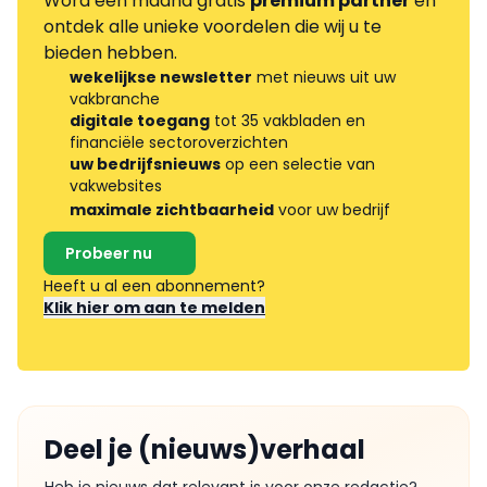
Word één maand gratis
premium partner
en
ontdek alle unieke voordelen die wij u te
bieden hebben.
wekelijkse newsletter
met nieuws uit uw
vakbranche
digitale toegang
tot 35 vakbladen en
financiële sectoroverzichten
uw bedrijfsnieuws
op een selectie van
vakwebsites
maximale zichtbaarheid
voor uw bedrijf
Probeer nu
Heeft u al een abonnement?
Klik hier om aan te melden
Deel je (nieuws)verhaal
Heb je nieuws dat relevant is voor onze redactie?