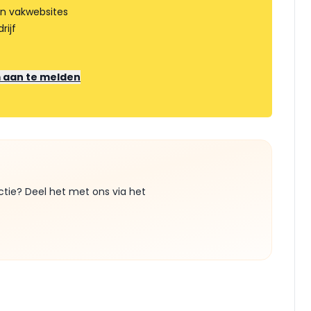
an vakwebsites
rijf
m aan te melden
ctie? Deel het met ons via het