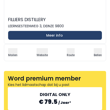
FILLIERS DISTILLERY
LEERNSESTEENWEG 3, DEINZE 9800
Meer info
Mailen
Website
Route
Bellen
Word premium member
Kies het lidmaatschap dat bij u past
DIGITAL ONLY
€ 79.5
/
Jaar
*