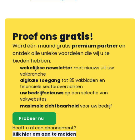
Proef ons
gratis
!
Word één maand gratis
premium partner
en
ontdek alle unieke voordelen die wij u te
bieden hebben.
wekelijkse newsletter
met nieuws uit uw
vakbranche
digitale toegang
tot 35 vakbladen en
financiële sectoroverzichten
uw bedrijfsnieuws
op een selectie van
vakwebsites
maximale zichtbaarheid
voor uw bedrijf
Probeer nu
Heeft u al een abonnement?
Klik hier om aan te melden