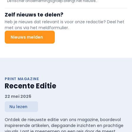
De fischer ondernemingsgroep brengt het nieuwe
toepassingen
ondersnijdingsanker FSU op de markt. Dit anker is perfect voor
bevestigingen in beton die een bijzonder hoog belastings- en
Zelf nieuws te delen?
veiligheidsniveau vereisen. Deze nieuwste uitbreiding van het
productassortiment biedt extra voordelen door een veilige en
Heb je nieuws dat relevant is voor onze redactie? Deel het
comfortabele montage dankzij zelfondersnijding. Het eerste
met ons via het meldformulier.
product met een geïntegreerde DMC betekent een grote stap in de
digitalisering van bevestigingsartikelen.
Nieuws melden
PRINT MAGAZINE
Recente Editie
22 mei 2026
Nu lezen
Ontdek de nieuwste editie van ons magazine, boordevol
inspirerende artikelen, diepgaande inzichten en prachtige
visuals. Laat je meenemen op een reis door de meest