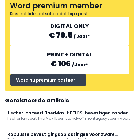
Word premium member
Kies het lidmaatschap dat bij u past
DIGITAL ONLY
€ 79.5
/
Jaar
*
PRINT + DIGITAL
€ 106
/
Jaar
*
Word nu premium partner
Gerelateerde artikels
fischer lanceert TherMax II: ETICS-bevestigen zonder
fischer lanceert TherMax II, een stand-off montagesysteem voor
koudebruggen
ETICS dat zware bevestigingen bijna zonder koudebruggen
mogelijk maakt.
Robuuste bevestigingsoplossingen voor zware