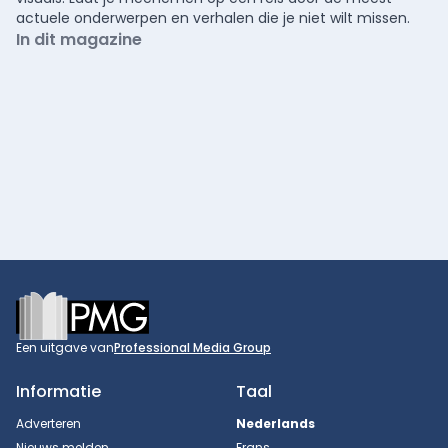
actuele onderwerpen en verhalen die je niet wilt missen.
In dit magazine
Footer
Een uitgave van
Professional Media Group
Informatie
Taal
Adverteren
Nederlands
Nieuws melden
Frans