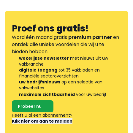
Proef ons
gratis
!
Word één maand gratis
premium partner
en
ontdek alle unieke voordelen die wij u te
bieden hebben.
wekelijkse newsletter
met nieuws uit uw
vakbranche
digitale toegang
tot 35 vakbladen en
financiële sectoroverzichten
uw bedrijfsnieuws
op een selectie van
vakwebsites
maximale zichtbaarheid
voor uw bedrijf
Probeer nu
Heeft u al een abonnement?
Klik hier om aan te melden