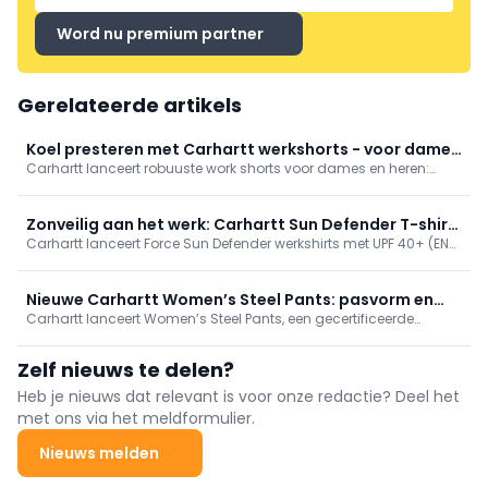
Word nu premium partner
Gerelateerde artikels
Koel presteren met Carhartt werkshorts - voor dames
Carhartt lanceert robuuste work shorts voor dames en heren:
en heren
even sterk als de klassieke werkbroeken, maar koeler en
comfortabeler. Met Rugged Flex-stretch, versterkte naden en
slimme zakken, in modellen als Canvas, Ripstop Cargo en
Zonveilig aan het werk: Carhartt Sun Defender T-shirt
Professional Series. Meer info: carhartt.com.
Carhartt lanceert Force Sun Defender werkshirts met UPF 40+ (EN
met UPF 40+
13758-2) voor buitenwerk; houden vakmensen koel en droog. In
long- en short-sleeve, lichte stof met FastDry/Force, relaxed fit en
sterke stiksels. Kleuren o.a. zwart/wit; adviesprijzen €39,99 en
Nieuwe Carhartt Women’s Steel Pants: pasvorm en
€34,99.
Carhartt lanceert Women’s Steel Pants, een gecertificeerde
bescherming voor vrouwen
werkbroek voor vrouwen met ergonomische pasvorm, stretch
ripstop, Cordura-versterkingen en kniebescherming. Ontwikkeld
Zelf nieuws te delen?
met vakvrouwen voor comfort en veiligheid. Verkrijgbaar in bruin
en zwart, adviesprijs €119,99.
Heb je nieuws dat relevant is voor onze redactie? Deel het
met ons via het meldformulier.
Nieuws melden