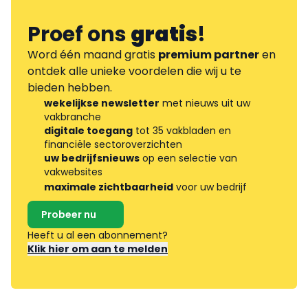
Proef ons
gratis
!
Word één maand gratis
premium partner
en
ontdek alle unieke voordelen die wij u te
bieden hebben.
wekelijkse newsletter
met nieuws uit uw
vakbranche
digitale toegang
tot 35 vakbladen en
financiële sectoroverzichten
uw bedrijfsnieuws
op een selectie van
vakwebsites
maximale zichtbaarheid
voor uw bedrijf
Probeer nu
Heeft u al een abonnement?
Klik hier om aan te melden