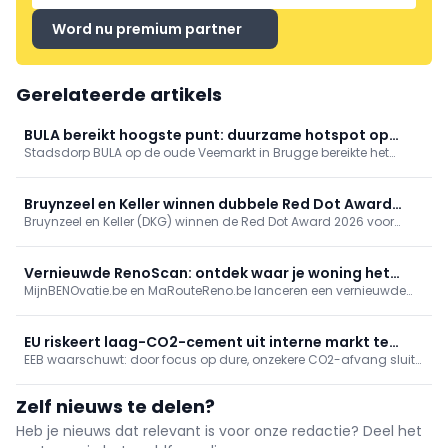
Word nu premium partner
Gerelateerde artikels
BULA bereikt hoogste punt: duurzame hotspot op
Stadsdorp BULA op de oude Veemarkt in Brugge bereikte het
Brugse Veemarkt
hoogste punt. Er komen 89 appartementen, 3.500 m² handel en
een markthal met plein en park. Supermarkt en (para)medische
praktijken tekenen in; fossielvrije energie via geothermie. Eerste
Bruynzeel en Keller winnen dubbele Red Dot Award
intrek midden 2027.
Bruynzeel en Keller (DKG) winnen de Red Dot Award 2026 voor
2026 voor biobased keukens
biobased keukenlijnen Circo Atlas en enduura elba. De keukens
reduceren CO2 met 30%. Onafhankelijke erkenning van DKG’s
duurzame, schaalbare en betaalbare innovatie.
Vernieuwde RenoScan: ontdek waar je woning het
MijnBENOvatie.be en MaRouteReno.be lanceren een vernieuwde
meest energie bespaart
(Mon)RenoScan: een gratis, gebruiksvriendelijke online test die
woningeigenaars snel inzicht geeft in hun energieprestatie,
prioritaire renovaties en bijhorende premies/financiering, met een
EU riskeert laag-CO2-cement uit interne markt te
persoonlijk rapport en stap-voor-stapadvies.
EEB waarschuwt: door focus op dure, onzekere CO2-afvang sluit
sluiten
EU goedkope laagkoolstofcementen uit. Minder klinker,
alternatieve binders en circulariteit kunnen nu 40-70% CO2
Zelf nieuws te delen?
besparen; vraag om prestatie-eisen in normen en aanbesteding.
Heb je nieuws dat relevant is voor onze redactie? Deel het