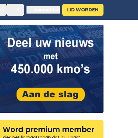
LID WORDEN
ek
NL
Aanmelden
Word premium member
Kies het lidmaatschap dat bij u past