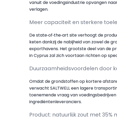
vanuit de voedingsindustrie opvangen naar
verlagen.
Meer capaciteit en sterkere toel
De state‑of‑the‑art site verhoogt de produc
keten dankzij de nabijheid van zowel de gr
exporthavens. Het grootste deel van de pro
in Cyprus zal zich voortaan richten op spec
Duurzaamheidsvoordelen door k
Omdat de grondstoffen op kortere afstand
verwacht SALTWELL een lagere transportim
toenemende vraag van voedingsbedrijven
ingrediëntenleveranciers.
Product: natuurlijk zout met 35%