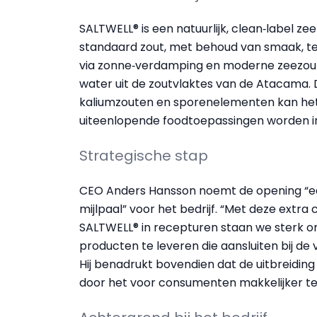
SALTWELL® is een natuurlijk, clean‑label z
standaard zout, met behoud van smaak, tex
via zonne‑verdamping en moderne zeezou
water uit de zoutvlaktes van de Atacama. D
kaliumzouten en sporenelementen kan het a
uiteenlopende foodtoepassingen worden i
Strategische stap
CEO Anders Hansson noemt de opening “een
mijlpaal” voor het bedrijf. “Met deze extr
SALTWELL® in recepturen staan we sterk 
producten te leveren die aansluiten bij d
Hij benadrukt bovendien dat de uitbreiding
door het voor consumenten makkelijker t