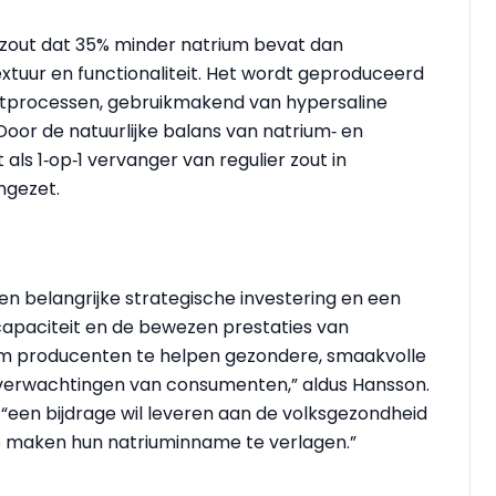
eezout dat 35% minder natrium bevat dan
tuur en functionaliteit. Het wordt geproduceerd
tprocessen, gebruikmakend van hypersaline
oor de natuurlijke balans van natrium‑ en
ls 1‑op‑1 vervanger van regulier zout in
ngezet.
 belangrijke strategische investering en een
a capaciteit en de bewezen prestaties van
om producenten te helpen gezondere, smaakvolle
e verwachtingen van consumenten,” aldus Hansson.
 “een bijdrage wil leveren aan de volksgezondheid
e maken hun natriuminname te verlagen.”