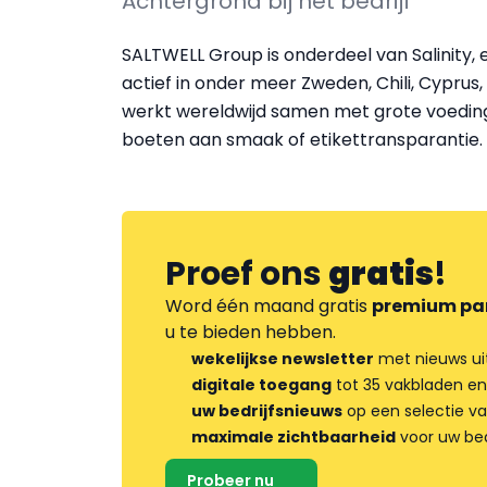
Achtergrond bij het bedrijf
SALTWELL Group is onderdeel van Salinity, e
actief in onder meer Zweden, Chili, Cyprus
werkt wereldwijd samen met grote voeding
boeten aan smaak of etikettransparantie.
Proef ons
gratis
!
Word één maand gratis
premium pa
u te bieden hebben.
wekelijkse newsletter
met nieuws ui
digitale toegang
tot 35 vakbladen en
uw bedrijfsnieuws
op een selectie v
maximale zichtbaarheid
voor uw bed
Probeer nu