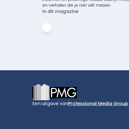
en verhalen die je niet wilt missen.
In dit magazine
Footer
Een uitgave van
Professional Media Group