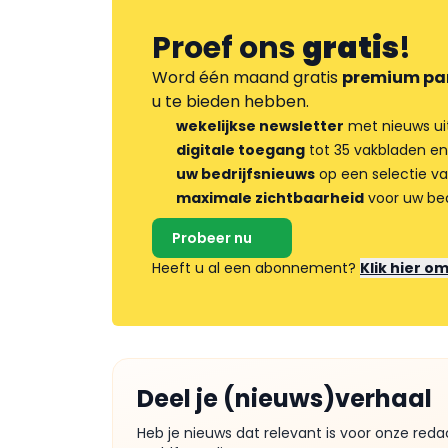
Proef ons
gratis
!
Word één maand gratis
premium pa
u te bieden hebben.
wekelijkse newsletter
met nieuws ui
digitale toegang
tot 35 vakbladen en
uw bedrijfsnieuws
op een selectie v
maximale zichtbaarheid
voor uw bed
Probeer nu
Heeft u al een abonnement?
Klik hier o
Deel je (nieuws)verhaal
Heb je nieuws dat relevant is voor onze reda