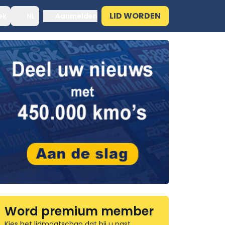
LID WORDEN
ek
NL
Aanmelden
Word premium member
Kies het lidmaatschap dat bij u past