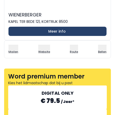
WIENERBERGER
KAPEL TER BEDE 121, KORTRIJK 8500
Meer info
Mailen
Website
Route
Bellen
Word premium member
Kies het lidmaatschap dat bij u past
DIGITAL ONLY
€ 79.5
/
Jaar
*