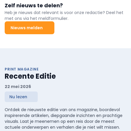
Wienerberger neemt hierin het voortouw. De fabrikant van
Zelf nieuws te delen?
bouwmaterialen brengt niet alleen een allesomvattend gamma
om klimaatadaptief
Heb je nieuws dat relevant is voor onze redactie? Deel het
met ons via het meldformulier.
Nieuws melden
PRINT MAGAZINE
Recente Editie
22 mei 2026
Nu lezen
Ontdek de nieuwste editie van ons magazine, boordevol
inspirerende artikelen, diepgaande inzichten en prachtige
visuals. Laat je meenemen op een reis door de meest
actuele onderwerpen en verhalen die je niet wilt missen.