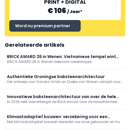
PRINT + DIGITAL
€ 106
/
Jaar
*
Word nu premium partner
Gerelateerde artikels
BRICK AWARD 26 in Wenen: Vietnamese tempel wint
BRICK AWARD 26 in Wenen bekroont wereldwijde
Grand Prize
baksteenarchitectuur. Grand Prize: Đạo Mẫu Temple and Museum
(Vietnam). Winnaars: Ca na Birgit (Mallorca), sociaal
woonproject Barcelona, La Hacienda Jalisco (Mexico),
Authentieke Groningse baksteenarchitectuur
studentenproject Endless Brick Playground; Special Prize: Kortrijk.
Het ontwerp van Sandra Smits en Doeke van Wieren verwijst naar
de authentieke Groningse baksteenarchitectuur van eind 19e,
begin 20e eeuw met expressieve vormen en ambachtelijk
metselwerk.
Innovatieve baksteenarchitectuur van over de hele
In 2026 reikt wienerberger de Brick Award voor de twaalfde keer
wereld
uit. De internationale relevantie van de prijs blijkt duidelijk uit het
indrukwekkende aantal inzendingen voor de Brick Award 26: een
record van 849 projecten van alle continenten.
Klimaatadaptief bouwen: verzekering voor een
Met klimaatadaptief bouwen bereiden we onze gebouwen en hun
aangenaam woonklimaat
omgeving voor op de gevolgen van de klimaatverandering.