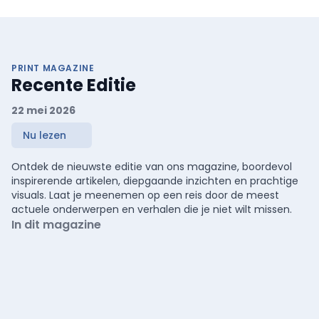
gewatteerde, makkelijk instapbare constructie. Met zijn robuuste
look is hij ook buiten werktijd draagbaar.
PRINT MAGAZINE
Recente Editie
22 mei 2026
Nu lezen
Ontdek de nieuwste editie van ons magazine, boordevol
inspirerende artikelen, diepgaande inzichten en prachtige
visuals. Laat je meenemen op een reis door de meest
actuele onderwerpen en verhalen die je niet wilt missen.
In dit magazine