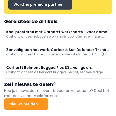
Word nu premium partner
Gerelateerde artikels
Koel presteren met Carhartt werkshorts - voor dames
Carhartt lanceert robuuste work shorts voor dames en heren:
en heren
even sterk als de klassieke werkbroeken, maar koeler en
comfortabeler. Met Rugged Flex-stretch, versterkte naden en
slimme zakken, in modellen als Canvas, Ripstop Cargo en
Zonveilig aan het werk: Carhartt Sun Defender T-shirt
Professional Series. Meer info: carhartt.com.
Carhartt lanceert Force Sun Defender werkshirts met UPF 40+ (EN
met UPF 40+
13758-2) voor buitenwerk; houden vakmensen koel en droog. In
long- en short-sleeve, lichte stof met FastDry/Force, relaxed fit en
sterke stiksels. Kleuren o.a. zwart/wit; adviesprijzen €39,99 en
Carhartt Belmont Rugged Flex S3L: veilige en
€34,99.
Carhartt lanceert de Belmont Rugged Flex S3L, een veelzijdige
comfortabele werkschoen
veiligheidsschoen voor lange werkdagen in uiteenlopende
werkomgevingen. De schoen heeft een waterafstotend bovenwerk
Zelf nieuws te delen?
van behandeld suède en textiel met ademende mesh; Rugged
Flex en Wide Fit geven extra beweeglijkheid en ruimte bij
Heb je nieuws dat relevant is voor onze redactie? Deel het
uitzettende voeten. Hij voldoet aan EN ISO 20345:2022 S3L met een
met ons via het meldformulier.
aluminium neus (200 J), een G‑Zero antipenetratieplaat en een
Active Pro PU-loopzool die slipvast (SR), antistatisch (A) en
Nieuws melden
brandstofbestendig (FO) is. Voor comfort zorgen een
uitneembare, vochtregulerende inlegzool met
hielenergieabsorptie, een dempende PU‑tussenzool en een