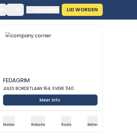
LID WORDEN
ek
NL
Aanmelden
FEDAGRIM
JULES BORDETLAAN 164, EVERE 1140
Meer info
Mailen
Website
Route
Bellen