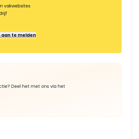
an vakwebsites
rijf
m aan te melden
ctie? Deel het met ons via het