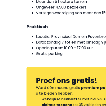
Meer dan 5 hectare terrein
Ongeveer 4.500 bezoekers
Vertegenwoordiging van meer dan 1
Praktisch
Locatie: Provinciaal Domein Puyenb
Data: zondag 7 tot en met dinsdag 9 j
Openingsuren: 10.00 – 17.00 uur
Gratis parking
Proef ons
gratis
!
Word één maand gratis
premium pa
u te bieden hebben.
wekelijkse newsletter
met nieuws ui
digitale toegang
tot 35 vakbladen en