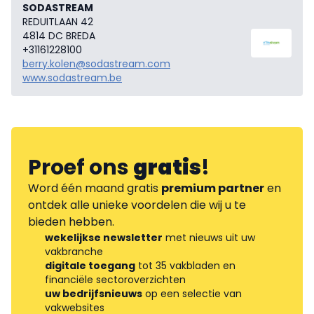
SODASTREAM
REDUITLAAN 42
4814 DC BREDA
+31161228100
berry.kolen@sodastream.com
www.sodastream.be
Proef ons
gratis
!
Word één maand gratis
premium partner
en
ontdek alle unieke voordelen die wij u te
bieden hebben.
wekelijkse newsletter
met nieuws uit uw
vakbranche
digitale toegang
tot 35 vakbladen en
financiële sectoroverzichten
uw bedrijfsnieuws
op een selectie van
vakwebsites