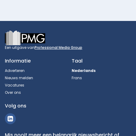
Footer
Een uitgave van
Professional Media Group
Informatie
Taal
Adverteren
Nederlands
Nieuws melden
Frans
Vacatures
Over ons
Volg ons
Mis nooit meer een belangrijk nieuwsbericht of